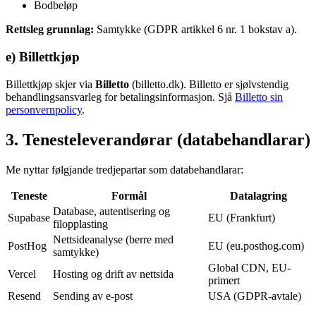
Bodbeløp
Rettsleg grunnlag:
Samtykke (GDPR artikkel 6 nr. 1 bokstav a).
e) Billettkjøp
Billettkjøp skjer via
Billetto
(billetto.dk). Billetto er sjølvstendig
behandlingsansvarleg for betalingsinformasjon. Sjå
Billetto sin
personvernpolicy
.
3. Tenesteleverandørar (databehandlarar)
Me nyttar følgjande tredjepartar som databehandlarar:
Teneste
Formål
Datalagring
Database, autentisering og
Supabase
EU (Frankfurt)
filopplasting
Nettsideanalyse (berre med
PostHog
EU (eu.posthog.com)
samtykke)
Global CDN, EU-
Vercel
Hosting og drift av nettsida
primert
Resend
Sending av e-post
USA (GDPR-avtale)