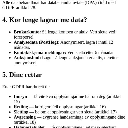
Alle databehandlarar har databehandlaravtale (DPA) i tråd med
GDPR artikkel 28.
4. Kor lenge lagrar me data?
Brukarkonto:
Så lenge kontoen er aktiv. Vert sletta ved
forespørsel.
Analysedata (PostHog):
Anonymisert, lagra i inntil 12
månadar.
Kontaktskjema-meldingar:
Vert sletta etter 6 månadar.
Auksjonsbod:
Lagra så lenge auksjonen er aktiv, deretter
anonymisert.
5. Dine rettar
Etter GDPR har du rett til:
Innsyn
— få vite kva opplysningar me har om deg (artikkel
15)
Retting
— korrigere feil opplysningar (artikkel 16)
Sletting
— be om at opplysningar vert sletta (artikkel 17)
Avgrensing
— avgrense handsaminga av opplysningane dine
(artikkel 18)
Dataportabilitet
— få opplysningane i eit maskinlesbart